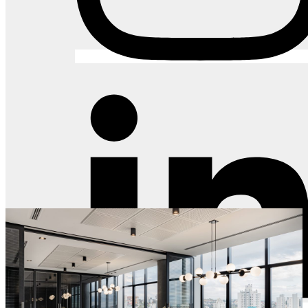
IXC Soft
Chapecó/SC
MÓVEIS
ASSENTOS
DIVISÓRIAS
ACÚSTICOS
REVESTIMENTOS PISOS