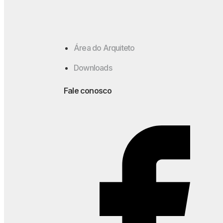
Cavaletti Boldy
Área do Arquiteto
Assentos
Downloads
Catálogo
Fale conosco
Cavaletti NewNet / Soft
Assentos
Catálogo