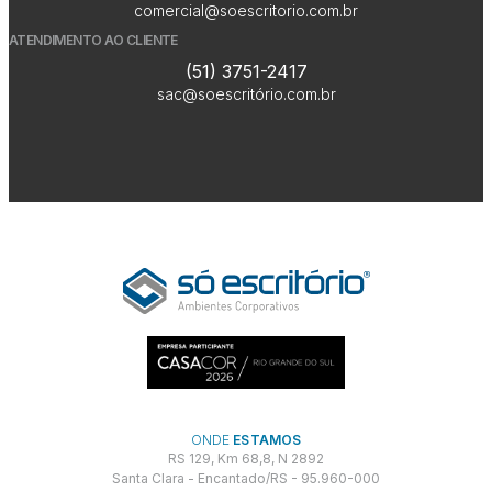
comercial@soescritorio.com.br
ATENDIMENTO AO CLIENTE
(51) 3751-2417
sac@soescritório.com.br
ONDE
ESTAMOS
RS 129, Km 68,8, N 2892
Santa Clara - Encantado/RS - 95.960-000