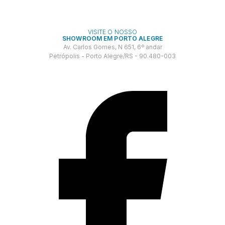
VISITE O NOSSO
SHOWROOM EM PORTO ALEGRE
Av. Carlos Gomes, N 651, 6º andar
Petrópolis - Porto Alegre/RS - 90.480-003