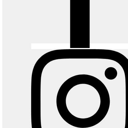
Cavaletti Flip
Assentos
Catálogo
Cavaletti Yon
Assentos
Catálogo
Belgotex Meteor
Revestimentos pisos