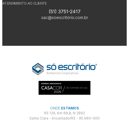
ATENDIMENTO AO CLIENTE
(51) 3751-2417
sac@soescritório.com.br
ONDE
ESTAMOS
RS 129, Km 68,8, N 2892
Santa Clara - Encantado/RS - 95.960-000