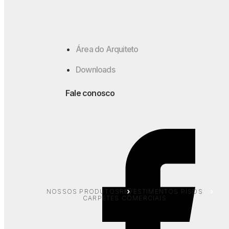
Área do Arquiteto
Downloads
Fale conosco
Belgotex Shadow
Vívido sombrear
NOSSOS PRODUTOS
REVESTIMENTOS PISOS
CARPETES COMERCIAIS