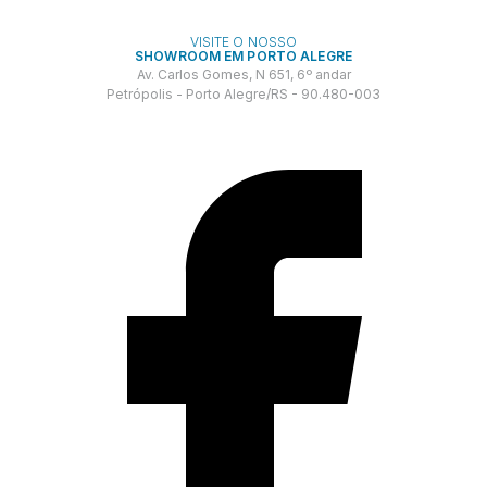
VISITE O NOSSO
SHOWROOM EM PORTO ALEGRE
Av. Carlos Gomes, N 651, 6º andar
Petrópolis - Porto Alegre/RS - 90.480-003