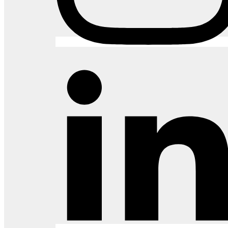
ergonomia e conforto para uso intenso, a linha Air oferece
opções de regulagens individuais como altura do apoio
lombar e profundidade do assento, que ampliam
sensivelmente o suporte e as áreas de sustentação
corporal, adaptando-se de acordo com a constituição
física de cada usuário.
Cada Indivíduo é Único