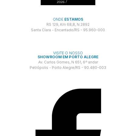
ONDE
ESTAMOS
RS 129, Km 68,8, N 2892
Santa Clara - Encantado/RS - 95.960-000
VISITE O NOSSO
SHOWROOM EM PORTO ALEGRE
Av. Carlos Gomes, N 651, 6º andar
Petrópolis - Porto Alegre/RS - 90.480-003