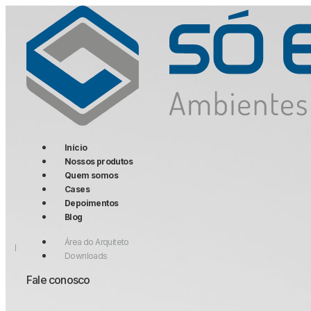
Início
Nossos produtos
Quem somos
Cases
Depoimentos
Arquivamento
Blog
Colaborativos
Colaborativos
Área do Arquiteto
Call Center
Coletivos
Downloads
Diretoria
Diretivos
Fale conosco
Elevação
Operativas
Plataformas