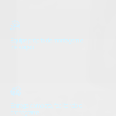
atendam perfeitamente às necessidades
específicas de cada ambiente corporativo.
Equipe própria de montagem e
instalação
Contamos com uma equipe especializada,
garantindo a execução eficiente e precisa de
cada projeto, do início ao fim, com total
controle sobre a qualidade do serviço.
Entrega completa, facilitando o
cronograma