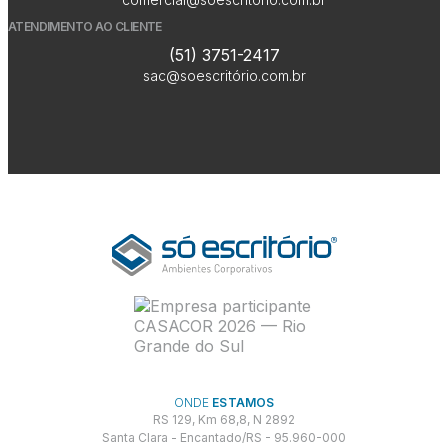
ATENDIMENTO AO CLIENTE
(51) 3751-2417
sac@soescritório.com.br
ONDE
ESTAMOS
RS 129, Km 68,8, N 2892
Santa Clara - Encantado/RS - 95.960-000