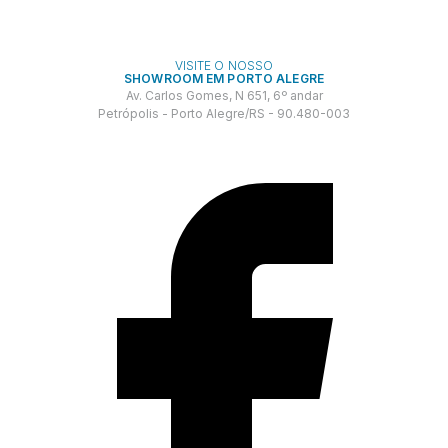
VISITE O NOSSO
SHOWROOM EM PORTO ALEGRE
Av. Carlos Gomes, N 651, 6º andar
Petrópolis - Porto Alegre/RS - 90.480-003