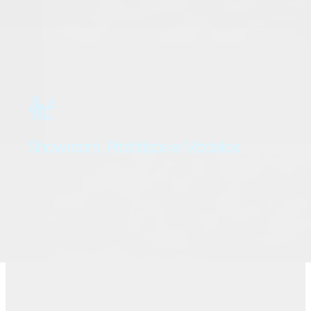
Oferecemos soluções integradas, desde a
venda até a montagem final, garantindo que os
prazos sejam cumpridos e seu projeto siga o
cronograma sem complicações.
Showroom, Protótipos e Modelos
Experimente nossos produtos de perto, com
acesso a um showroom completo, além de
protótipos e modelos personalizados para
visualizar e testar as melhores soluções para
seu projeto.