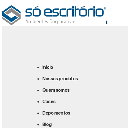
Blog
A importância da ergonomia em
ambientes corporativos
Dicas
10 março 2021
Início
Compartilhe
Nossos produtos
Quem somos
Cases
Depoimentos
Blog