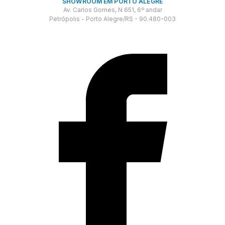
SHOWROOM EM PORTO ALEGRE
Av. Carlos Gomes, N 651, 6º andar
Petrópolis - Porto Alegre/RS - 90.480-003