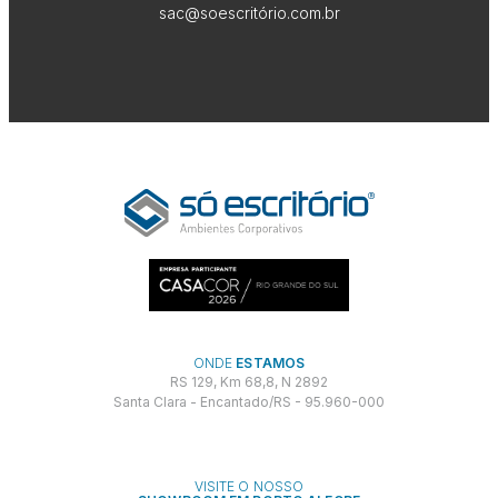
sac@soescritório.com.br
ONDE
ESTAMOS
RS 129, Km 68,8, N 2892
Santa Clara - Encantado/RS - 95.960-000
VISITE O NOSSO