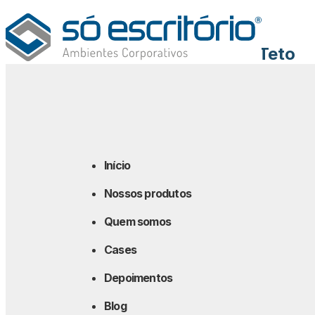
Blog
Benefícios das Divisórias Piso-Teto
para um Ambiente Silencioso e
Privado
Dicas
20 maio 2024
Início
Nossos produtos
Compartilhe
Quem somos
Cases
Depoimentos
Blog