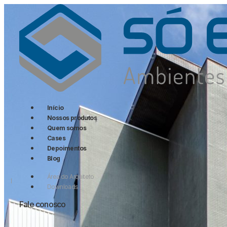
Início
Nossos produtos
Quem somos
Cases
Depoimentos
Arquivamento
Blog
Colaborativos
Colaborativos
Área do Arquiteto
Call Center
Coletivos
Downloads
Diretoria
Diretivos
Fale conosco
Elevação
Operativas
Plataformas