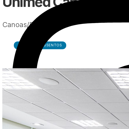
Unimed Canoas
Canoas/RS
MÓVEIS
ASSENTOS