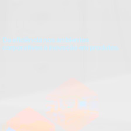
Da eficiência nos ambientes
corporativos à inovação em produtos.
Transformamos espaços para otimizar resultados e elevar
a experiência dos usuários.