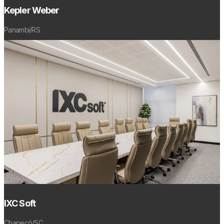
Kepler Weber
Panambi/RS
IXC Soft
Chapecó/SC