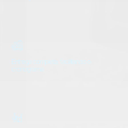
Contamos com uma equipe especializada,
garantindo a execução eficiente e precisa de
cada projeto, do início ao fim, com total
controle sobre a qualidade do serviço.
Entrega completa, facilitando o
cronograma
Oferecemos soluções integradas, desde a
venda até a montagem final, garantindo que os
prazos sejam cumpridos e seu projeto siga o
cronograma sem complicações.