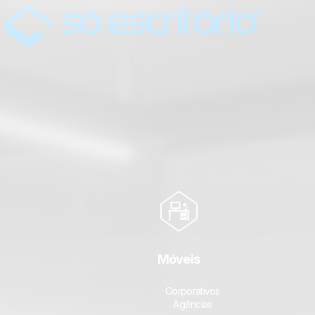
Conheça nossa linha de produtos
Oferecemos soluções para sua empresa através da
execução de projetos que aliam
beleza, conforto e
funcionalidade.
Início
Nossos produtos
Quem somos
Cases
Móveis
Depoimentos
Corporativos
Blog
Agências